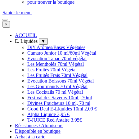
pour trouver la boutique
Sauter le menu
×
ACCUEIL
E. Liquides
▼
DiY Arômes/Bases Végétales
Camaro Junior 10 ml/60ml Végétal
Evocation Tabac 70ml végétal
Les Mentholés 70ml Végétal
Les Fruités 70ml Végétal
Les Fruités Frais 70ml Végétal
Evocation Boissons 70ml Végétal
Les Gourmands 70 ml Végétal
Les Cocktails 70 ml Végétal
Festival des Saveurs 10ml , 70ml
Divines Fraicheurs 10 ml, 70 ml
Good Deal E-Liquides 10ml 2,09 €
Alpha Liquide 3,95 €
T-JUICE Red Astaire 3,95€
Résistances / Atomiseurs
Disponible en boutique
Achat à la carte