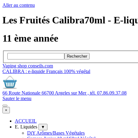
Aller au contenu
Les Fruités Calibra70ml - E-li
11 ème année
Rechercher
Vaping shop conseils.com
CALIBRA : e-liquide Français 100% végétal
66 Route Nationale 66700 Argeles sur Mer , tél. 07.86.09.37.08
Sauter le menu
×
ACCUEIL
E. Liquides
▼
DiY Arômes/Bases Végétales