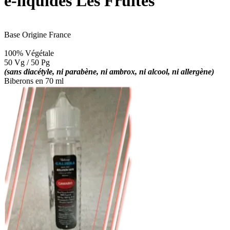
e-liquides Les Fruités
Base
Origine
France
100% Végétale
50 Vg / 50 Pg
(sans diacétyle, ni parabène, ni ambrox, ni alcool, ni allergène)
Biberons en 70 ml