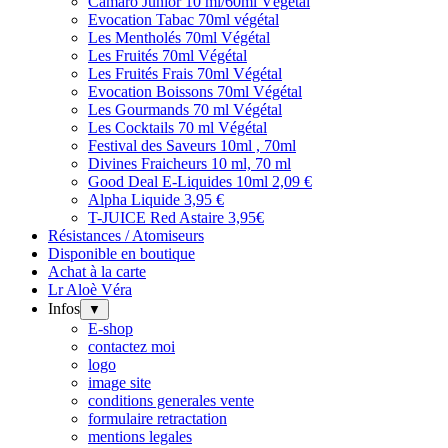
Camaro Junior 10 ml/60ml Végétal
Evocation Tabac 70ml végétal
Les Mentholés 70ml Végétal
Les Fruités 70ml Végétal
Les Fruités Frais 70ml Végétal
Evocation Boissons 70ml Végétal
Les Gourmands 70 ml Végétal
Les Cocktails 70 ml Végétal
Festival des Saveurs 10ml , 70ml
Divines Fraicheurs 10 ml, 70 ml
Good Deal E-Liquides 10ml 2,09 €
Alpha Liquide 3,95 €
T-JUICE Red Astaire 3,95€
Résistances / Atomiseurs
Disponible en boutique
Achat à la carte
Lr Aloè Véra
Infos
▼
E-shop
contactez moi
logo
image site
conditions generales vente
formulaire retractation
mentions legales